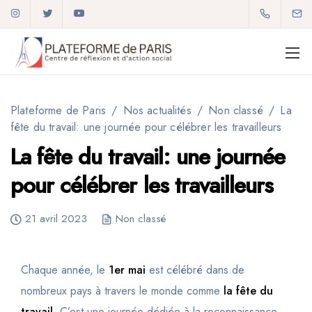
Plateforme de Paris
/
Nos actualités
/
Non classé
/
La
fête du travail: une journée pour célébrer les travailleurs
La fête du travail: une journée
01 72 59 92 34
pour célébrer les travailleurs
plateforme2paris@gmail.com
21 avril 2023
Non classé
Chaque année, le
1er mai
est célébré dans de
nombreux pays à travers le monde comme
la fête du
travail
. C’est une journée dédiée à la reconnaissance