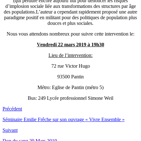
(qui perdure encore aujourd’hui pour dénoncer les risques
d’implosion sociale liée aux transformations des structures par âge
des populations.L’auteur a cependant rapidement proposé une autre
paradigme positif en militant pour des politiques de population plus
douces et plus sociales.
Nous vous attendons nombreux pour suivre cette intervention le:
Vendredi 22 mars 2019 à 19h30
Lieu de l’intervention:
72 rue Victor Hugo
93500 Pantin
Métro: Eglise de Pantin (métro 5)
Bus: 249 Lycée professionnel Simone Weil
Précédent
Séminaire Emilie Frêche sur son ouvrage « Vivre Ensemble »
Suivant
Don du sang 29 Mars 2019