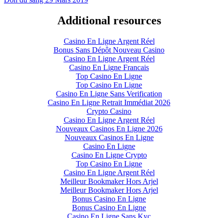
Additional resources
Casino En Ligne Argent Réel
Bonus Sans Dépôt Nouveau Casino
Casino En Ligne Argent Réel
Casino En Ligne Francais
Top Casino En Ligne
Top Casino En Ligne
Casino En Ligne Sans Verification
Casino En Ligne Retrait Immédiat 2026
Crypto Casino
Casino En Ligne Argent Réel
Nouveaux Casinos En Ligne 2026
Nouveaux Casinos En Ligne
Casino En Ligne
Casino En Ligne Crypto
Top Casino En Ligne
Casino En Ligne Argent Réel
Meilleur Bookmaker Hors Arjel
Meilleur Bookmaker Hors Arjel
Bonus Casino En Ligne
Bonus Casino En Ligne
Casino En Ligne Sans Kyc