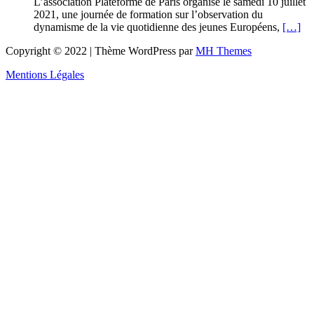
L’association Plateforme de Paris organise le samedi 10 juillet
2021, une journée de formation sur l’observation du
dynamisme de la vie quotidienne des jeunes Européens,
[…]
Copyright © 2022 | Thème WordPress par
MH Themes
Mentions Légales