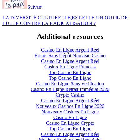
Suivant
LA DIVERSITÉ CULTURELLE,EST-ELLE UN OUTIL DE
LUTTE CONTRE LA RADICALISATION ?
Additional resources
Casino En Ligne Argent Réel
Bonus Sans Dépôt Nouveau Casino
Casino En Ligne Argent Réel
Casino En Ligne Francais
Top Casino En Ligne
Top Casino En Ligne
Casino En Ligne Sans Verification
Casino En Ligne Retrait Immédiat 2026
Crypto Casino
Casino En Ligne Argent Réel
Nouveaux Casinos En Ligne 2026
Nouveaux Casinos En Ligne
Casino En Ligne
Casino En Ligne Crypto
Top Casino En Ligne
Casino En Ligne Argent Réel
Meilleur Bookmaker Hors Arjel