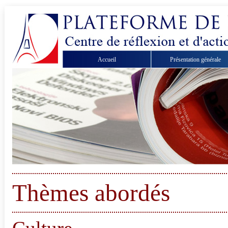
Accueil
Présentation générale
Thèmes abordés