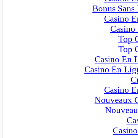
Bonus Sans
Casino E
Casino 
Top 
Top 
Casino En L
Casino En Lig
C
Casino E
Nouveaux C
Nouveau
Ca
Casino