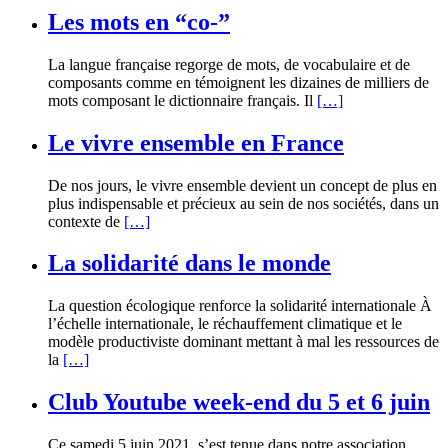
Les mots en “co-”
La langue française regorge de mots, de vocabulaire et de
composants comme en témoignent les dizaines de milliers de
mots composant le dictionnaire français. Il
[…]
Le vivre ensemble en France
De nos jours, le vivre ensemble devient un concept de plus en
plus indispensable et précieux au sein de nos sociétés, dans un
contexte de
[…]
La solidarité dans le monde
La question écologique renforce la solidarité internationale À
l’échelle internationale, le réchauffement climatique et le
modèle productiviste dominant mettant à mal les ressources de
la
[…]
Club Youtube week-end du 5 et 6 juin
Ce samedi 5 juin 2021, s’est tenue dans notre association