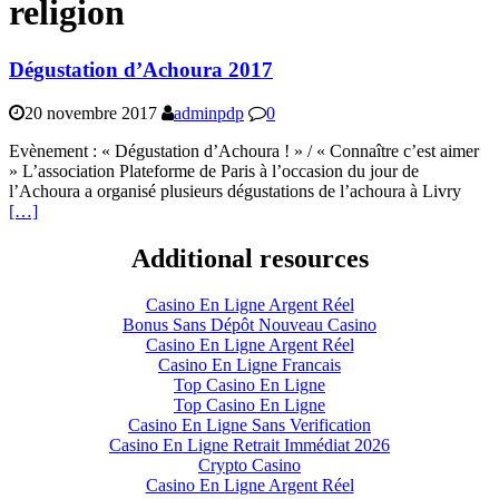
religion
Dégustation d’Achoura 2017
20 novembre 2017
adminpdp
0
Evènement : « Dégustation d’Achoura ! » / « Connaître c’est aimer
» L’association Plateforme de Paris à l’occasion du jour de
l’Achoura a organisé plusieurs dégustations de l’achoura à Livry
[…]
Additional resources
Casino En Ligne Argent Réel
Bonus Sans Dépôt Nouveau Casino
Casino En Ligne Argent Réel
Casino En Ligne Francais
Top Casino En Ligne
Top Casino En Ligne
Casino En Ligne Sans Verification
Casino En Ligne Retrait Immédiat 2026
Crypto Casino
Casino En Ligne Argent Réel