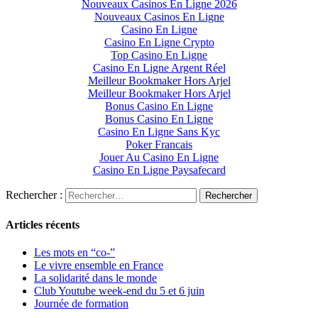
Nouveaux Casinos En Ligne 2026
Nouveaux Casinos En Ligne
Casino En Ligne
Casino En Ligne Crypto
Top Casino En Ligne
Casino En Ligne Argent Réel
Meilleur Bookmaker Hors Arjel
Meilleur Bookmaker Hors Arjel
Bonus Casino En Ligne
Bonus Casino En Ligne
Casino En Ligne Sans Kyc
Poker Francais
Jouer Au Casino En Ligne
Casino En Ligne Paysafecard
Rechercher :
Articles récents
Les mots en “co-”
Le vivre ensemble en France
La solidarité dans le monde
Club Youtube week-end du 5 et 6 juin
Journée de formation