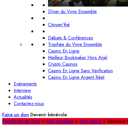
Dîner du Vivre Ensemble
Citoyen’thé
Débats & Conférences
Trophée du Vivre Ensemble
Casino En Ligne
Meilleur Bookmaker Hors Arjel
Crypto Casinos
Casino En Ligne Sans Verification
Casino En Ligne Argent Réel
Evénements
Interview
Actualités
Contactez-nous
Faire un don
Devenir bénévole
Plateforme de Paris
>
Nos actualités
>
Non classé
>
Séminaire 