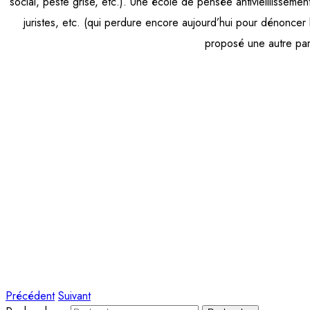
social, peste grise, etc.). Une école de pensée antivieillisse
juristes, etc. (qui perdure encore aujourd’hui pour dénoncer
proposé une autre para
Précédent
Suivant