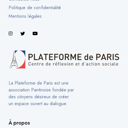
Politique de confidentialité
Mentions légales
La Plateforme de Paris est une
association Pantinoise fondée par
des citoyens désireux de créer
un espace ouvert au dialogue.
À propos