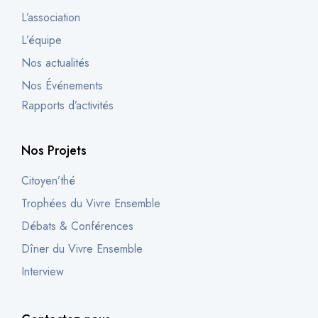
L’association
L’équipe
Nos actualités
Nos Événements
Rapports d’activités
Nos Projets
Citoyen’thé
Trophées du Vivre Ensemble
Débats & Conférences
Dîner du Vivre Ensemble
Interview