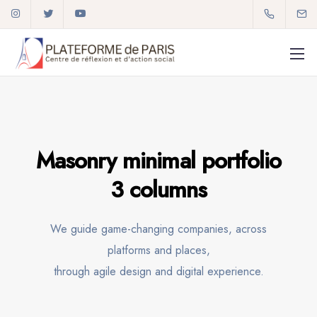
Masonry minimal
portfolio
01 72 59 92 34
3 columns
plateforme2paris@gmail.com
We guide game-changing companies, across
platforms and places,
through agile design and digital experience.