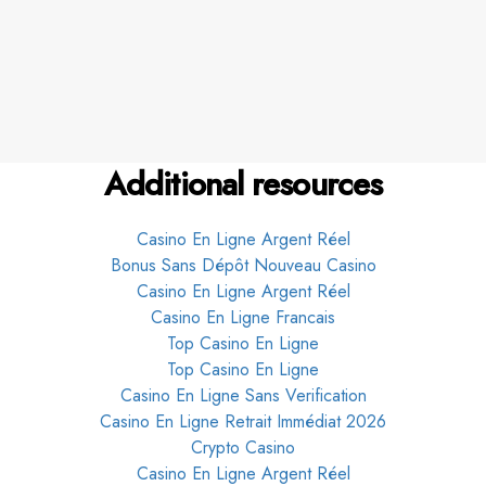
Additional resources
Casino En Ligne Argent Réel
Bonus Sans Dépôt Nouveau Casino
Casino En Ligne Argent Réel
Casino En Ligne Francais
Top Casino En Ligne
Top Casino En Ligne
Casino En Ligne Sans Verification
Casino En Ligne Retrait Immédiat 2026
Crypto Casino
Casino En Ligne Argent Réel