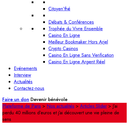
Citoyen’thé
Débats & Conférences
Trophée du Vivre Ensemble
Casino En Ligne
Meilleur Bookmaker Hors Arjel
Crypto Casinos
Casino En Ligne Sans Verification
Casino En Ligne Argent Réel
Evénements
Interview
Actualités
Contactez-nous
Faire un don
Devenir bénévole
Plateforme de Paris
>
Nos actualités
>
Articles Slider
>
J’ai
perdu 40 millions d’euros et j’ai découvert une vie pleine de
sens