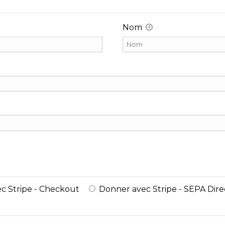
Nom
c Stripe - Checkout
Donner avec Stripe - SEPA Dire