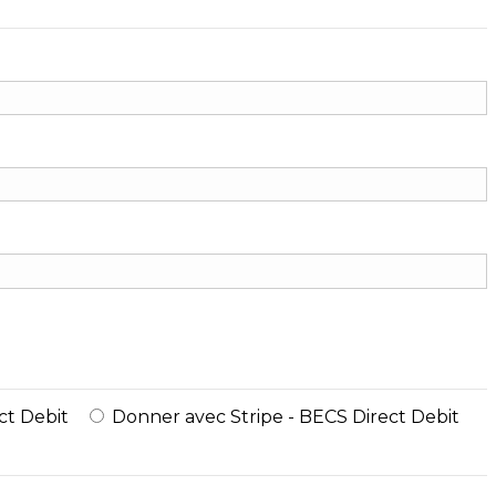
ct Debit
Donner avec Stripe - BECS Direct Debit