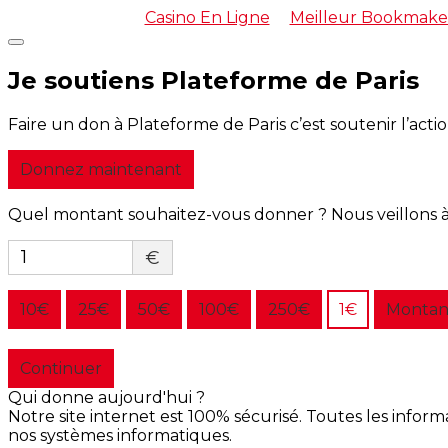
Casino En Ligne
Meilleur Bookmaker
Je soutiens Plateforme de Paris
Faire un don à Plateforme de Paris c’est soutenir l’acti
Donnez maintenant
Quel montant souhaitez-vous donner ? Nous veillons à 
€
10€
25€
50€
100€
250€
1€
Montant
Continuer
Qui donne aujourd'hui ?
Notre site internet est 100% sécurisé. Toutes les infor
nos systèmes informatiques.