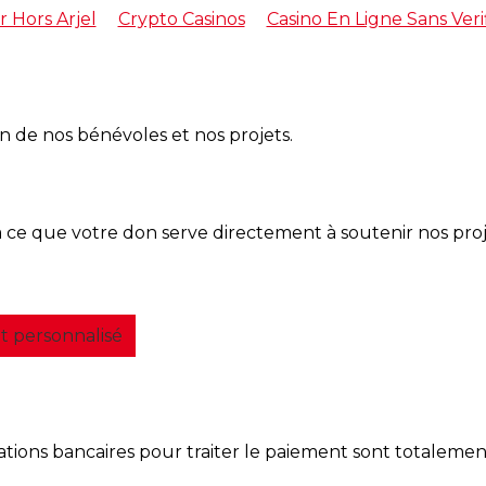
 Hors Arjel
Crypto Casinos
Casino En Ligne Sans Veri
on de nos bénévoles et nos projets.
ce que votre don serve directement à soutenir nos proj
 personnalisé
mations bancaires pour traiter le paiement sont totaleme