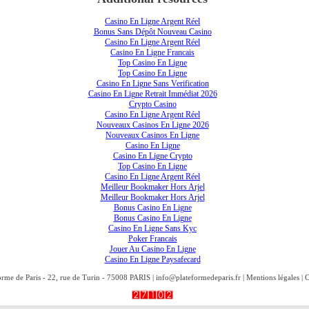
Casino En Ligne Argent Réel
Bonus Sans Dépôt Nouveau Casino
Casino En Ligne Argent Réel
Casino En Ligne Francais
Top Casino En Ligne
Top Casino En Ligne
Casino En Ligne Sans Verification
Casino En Ligne Retrait Immédiat 2026
Crypto Casino
Casino En Ligne Argent Réel
Nouveaux Casinos En Ligne 2026
Nouveaux Casinos En Ligne
Casino En Ligne
Casino En Ligne Crypto
Top Casino En Ligne
Casino En Ligne Argent Réel
Meilleur Bookmaker Hors Arjel
Meilleur Bookmaker Hors Arjel
Bonus Casino En Ligne
Bonus Casino En Ligne
Casino En Ligne Sans Kyc
Poker Francais
Jouer Au Casino En Ligne
Casino En Ligne Paysafecard
forme de Paris - 22, rue de Turin - 75008 PARIS |
info@plateformedeparis.fr
|
Mentions légales
| C