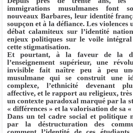
Depuis près de trente ans, les 
immigrations musulmanes font so
nouveaux Barbares, leur identité franç
soupçon et à la défiance. Les violences 
débat calamiteux sur l’identité natio
enjeux politiques sur le voile intégra
cette stigmatisation.
Et pourtant, à la faveur de la dé
l’enseignement supérieur, une révolu
invisible fait naître peu à peu u
musulmane qui se construit une ide
complexe, l’ethnicité devenant pl
affective, et le rapport au religieux, trè
un contexte paradoxal marqué par la st
« différences » et la valorisation de sa « 
Dans un tel cadre social et politique
par la déstructuration des commun
comment l’identité de ces étudiants