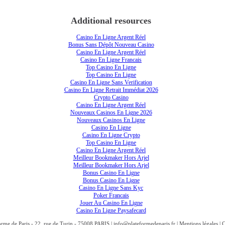
Additional resources
Casino En Ligne Argent Réel
Bonus Sans Dépôt Nouveau Casino
Casino En Ligne Argent Réel
Casino En Ligne Francais
Top Casino En Ligne
Top Casino En Ligne
Casino En Ligne Sans Verification
Casino En Ligne Retrait Immédiat 2026
Crypto Casino
Casino En Ligne Argent Réel
Nouveaux Casinos En Ligne 2026
Nouveaux Casinos En Ligne
Casino En Ligne
Casino En Ligne Crypto
Top Casino En Ligne
Casino En Ligne Argent Réel
Meilleur Bookmaker Hors Arjel
Meilleur Bookmaker Hors Arjel
Bonus Casino En Ligne
Bonus Casino En Ligne
Casino En Ligne Sans Kyc
Poker Francais
Jouer Au Casino En Ligne
Casino En Ligne Paysafecard
forme de Paris - 22, rue de Turin - 75008 PARIS |
info@plateformedeparis.fr
|
Mentions légales
| C