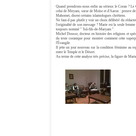
Quand prendrons-nous enfin au sérieux le Coran ? Le 
celui de Miryam, sœur de Moïse et d'Aaron : preuve de l
Mahomet, disent certains islamologues chrétiens.
Ne faut-il pas plutôt y voir un choix délibéré du rédacteu
l'originalité de son message ? Marie est la seule femme 
toujours nommé " 'Isâ-fils-de-Maryam ".
Michel Dousse, docteur en histoire des religions et spé
du texte coranique pour montrer comment cette superpo
l'Évangile.
Il jette un jour nouveau sur la condition féminine au re
entre le Temple et le Désert.
Au terme de cette analyse très précise, la figure de Mar