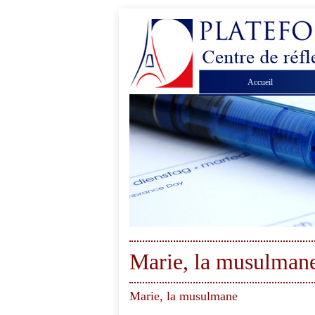
Accueil
Marie, la musulman
Marie, la musulmane