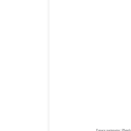
Espace partenaire | Plate