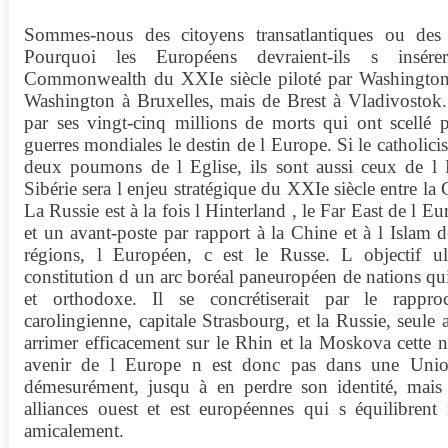
Sommes-nous des citoyens transatlantiques ou des
Pourquoi les Européens devraient-ils s insé
Commonwealth du XXIe siècle piloté par Washington
Washington à Bruxelles, mais de Brest à Vladivostok
par ses vingt-cinq millions de morts qui ont scellé 
guerres mondiales le destin de l Europe. Si le catholici
deux poumons de l Eglise, ils sont aussi ceux de l 
Sibérie sera l enjeu stratégique du XXIe siècle entre la
La Russie est à la fois l Hinterland , le Far East de l E
et un avant-poste par rapport à la Chine et à l Islam d
régions, l Européen, c est le Russe. L objectif ult
constitution d un arc boréal paneuropéen de nations qui
et orthodoxe. Il se concrétiserait par le rappr
carolingienne, capitale Strasbourg, et la Russie, seule 
arrimer efficacement sur le Rhin et la Moskova cette
avenir de l Europe n est donc pas dans une Unio
démesurément, jusqu à en perdre son identité, mais
alliances ouest et est européennes qui s équilibrent 
amicalement.