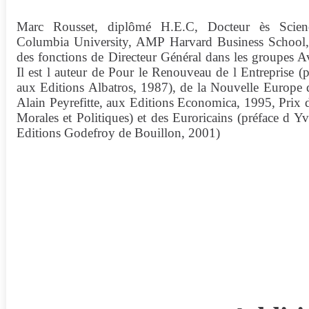
Marc Rousset, diplômé H.E.C, Docteur ès Sci
Columbia University, AMP Harvard Business School,
des fonctions de Directeur Général dans les groupes Av
Il est l auteur de Pour le Renouveau de l Entreprise 
aux Editions Albatros, 1987), de la Nouvelle Europe
Alain Peyrefitte, aux Editions Economica, 1995, Prix 
Morales et Politiques) et des Euroricains (préface d Yv
Editions Godefroy de Bouillon, 2001)