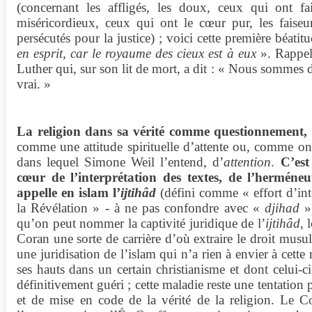
(concernant les affligés, les doux, ceux qui ont fa
miséricordieux, ceux qui ont le cœur pur, les faise
persécutés pour la justice) ; voici cette première béatit
en esprit, car le royaume des cieux est à eux
». Rappel
Luther qui, sur son lit de mort, a dit : « Nous sommes d
vrai. »
La religion dans sa vérité comme questionnement,
comme une attitude spirituelle d’attente ou, comme on 
dans lequel Simone Weil l’entend, d’
attention
.
C’est
cœur de l’interprétation des textes, de l’herméne
appelle en islam l’
ijtihâd
(défini comme « effort d’int
la Révélation » - à ne pas confondre avec «
djihad
»)
qu’on peut nommer la captivité juridique de l’
ijtihâd
, 
Coran une sorte de carrière d’où extraire le droit mus
une juridisation de l’islam qui n’a rien à envier à cet
ses hauts dans un certain christianisme et dont celui-c
définitivement guéri ; cette maladie reste une tentatio
et de mise en code de la vérité de la religion. Le 