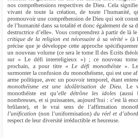
nos compréhensions respectives de Dieu. Cela signifie
vivant de toute la création, de toute l’humanité, 
promouvoir une compréhension de Dieu qui soit construc
de l’humanité dans sa totalité et donc également de sa di
destructrice d’elle». Vous comprendrez à partir de là l
critique de la religion est nécessaire à sa vérité
» (à 
précise que je développe cette approche spécifiqueme
un nouveau volume (ce sera le tome II des Ecrits théol
sur « Le défi interreligieux ») ; ce nouveau tome
prochain, a pour titre «
Le défi monothéiste
». Le 
surmonter la confusion du monothéisme, qui est une aff
arme politique, avec un pouvoir temporel, étant ent
monothéisme est une idolâtrisation de Dieu.
Le vr
monothéiste est qu’
elle détrône les idoles
(aussi 
nombreuses, et si puissantes, aujourd’hui : c’est là enc
brûlante), et le vrai sens de l’affirmation monot
l’unification
(non l’uniformisation)
du réel et d’abor
respect de leur diversité irréductible et heureuse.