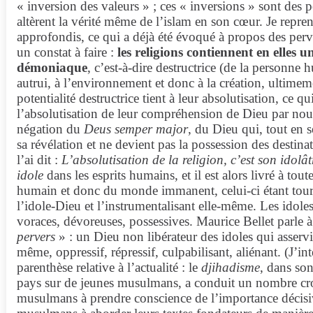
« inversion des valeurs » ; ces « inversions » sont des p
altèrent la vérité même de l’islam en son cœur. Je repren
approfondis, ce qui a déjà été évoqué à propos des perve
un constat à faire :
les religions contiennent en elles u
démoniaque
, c’est-à-dire destructrice (de la personne 
autrui, à l’environnement et donc à la création, ultimeme
potentialité destructrice tient à leur absolutisation, ce qui
l’absolutisation de leur compréhension de Dieu par nous
négation du
Deus semper major
, du Dieu qui, tout en s
sa révélation et ne devient pas la possession des destinat
l’ai dit :
L’absolutisation de la religion, c’est son idolât
idole
dans les esprits humains, et il est alors livré à tout
humain et donc du monde immanent, celui-ci étant tour 
l’idole-Dieu et l’instrumentalisant elle-même. Les idole
voraces, dévoreuses, possessives. Maurice Bellet parle 
pervers
» : un Dieu non libérateur des idoles qui asservi
même, oppressif, répressif, culpabilisant, aliénant. (J’int
parenthèse relative à l’actualité : le
djihadisme
, dans so
pays sur de jeunes musulmans, a conduit un nombre cro
musulmans à prendre conscience de l’importance décisiv