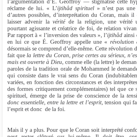
l’argumentation d’É. Geoffroy — stigmatise cette hy
réclame de lui. « L’
ijtihâd
spirituel
» n’est pas une o
d’autres possibles, d’interprétation du Coran, mais il e
laisser advenir la
vérité
de la religion, une vérité 
pourtant agissante et créatrice de foi, de relation viva
Par rapport à « l’inversion des valeurs », l’
ijtihâd
ainsi 
en lui ce que É. Geoffroy appelle une «
révolution
désormais se comprend d’elle-même. Cette révolution du
fait que
la lettre du Coran, prise certes au sérieux, n’
mais est ouverte à Dieu
, comme elle (la lettre) le dem
paroles de la tradition orale de Mohammed le demanden
qui consiste dans le vrai sens du Coran (indubitable
variées, en fonction des circonstances et des interprè
des formes critiquement complémentaires) tel que ce 
spirituel, émerge de la prise de conscience de la
tens
donc essentielle, entre la lettre et l’esprit
, tension qui fa
l’esprit et donc
de la foi.
Mais il y a plus. Pour que le Coran soit interprété con
peut rester clôturé sur lui-même. Il doit être, c