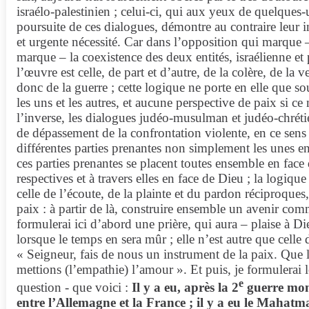
israélo-palestinien ; celui-ci, qui aux yeux de quelques-
poursuite de ces dialogues, démontre au contraire leur
et urgente nécessité. Car dans l’opposition qui marque –
marque – la coexistence des deux entités, israélienne et 
l’œuvre est celle, de part et d’autre, de la colère, de la 
donc de la guerre ; cette logique ne porte en elle que s
les uns et les autres, et aucune perspective de paix si ce 
l’inverse, les dialogues judéo-musulman et judéo-chrét
de dépassement de la confrontation violente, en ce sens 
différentes parties prenantes non simplement les unes en
ces parties prenantes se placent toutes ensemble en face d
respectives et à travers elles en face de Dieu ; la logique
celle de l’écoute, de la plainte et du pardon réciproques, 
paix : à partir de là, construire ensemble un avenir co
formulerai ici d’abord une prière, qui aura – plaise à 
lorsque le temps en sera mûr ; elle n’est autre que celle 
« Seigneur, fais de nous un instrument de la paix. Que l
mettions (l’empathie) l’amour ». Et puis, je formulerai l
e
question - que voici :
Il y a eu, après la 2
guerre mond
entre l’Allemagne et la France ; il y a eu le Mahat