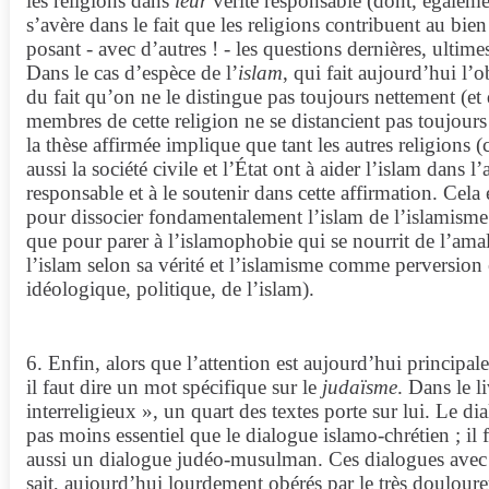
les religions dans
leur
vérité responsable (dont, égalemen
s’avère dans le fait que les religions contribuent au bi
posant - avec d’autres ! - les questions dernières, ultime
Dans le cas d’espèce de l’
islam
, qui fait aujourd’hui l’
du fait qu’on ne le distingue pas toujours nettement (et 
membres de cette religion ne se distancient pas toujours
la thèse affirmée implique que tant les autres religions (
aussi la société civile et l’État ont à aider l’islam dans l
responsable et à le soutenir dans cette affirmation. Cela 
pour dissocier fondamentalement l’islam de l’islamism
que pour parer à l’islamophobie qui se nourrit de l’ama
l’islam selon sa vérité et l’islamisme comme perversion 
idéologique, politique, de l’islam).
6. Enfin, alors que l’attention est aujourd’hui principale
il faut dire un mot spécifique sur le
judaïsme
. Dans le l
interreligieux », un quart des textes porte sur lui. Le di
pas moins essentiel que le dialogue islamo-chrétien ; il f
aussi un dialogue judéo-musulman. Ces dialogues avec 
sait, aujourd’hui lourdement obérés par le très douloure