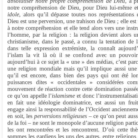
absolutiser notre propre compréhension de Dieu
, à p
notre compréhension de Dieu, pour Dieu lui-même et
idole
, alors qu’il dépasse toutes nos représentations 
Dieu est une perversion, une trahison de Dieu ; elle es
à notre compréhension et elle tend alors vers une inst
l’homme, par la religion : la religion devient alors un
christianisme, dans le passé, a connu la tentation de 
dans telle expression extrémiste, la connaît aujourd’
l’islam la vit là où il se confond avec un pouvoir 
aujourd’hui à ce sujet la « une » des médias, c’est parc
une religion mondiale mais qu’il implique aussi une ci
qu’il est encore, dans bien des pays qui ont été lo
puissances dites « occidentales » considérées co
mouvement de réaction contre cette domination passée. 
ce qu’on appelle l’
islamisme
et donc l’instrumentalisati
en fait une idéologie dominatrice, est aussi un frui
engage ainsi la responsabilité de l’Occident ancienneme
en soit, les
perversions religieuses
– ce qu’on peut aussi
de la foi – ne sont le monopole d’aucune religion particu
les ont rencontrées et les rencontrent. D’où cette th
sommes les gardiens les uns des autres, entre religions 