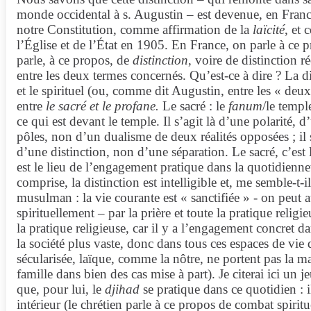
monde occidental à s. Augustin – est devenue, en France
notre Constitution, comme affirmation de la
laïcité
, et 
l’Église et de l’État en 1905. En France, on parle à ce
parle, à ce propos, de
distinction
, voire de distinction 
entre les deux termes concernés. Qu’est-ce à dire ? La di
et le spirituel (ou, comme dit Augustin, entre les « deu
entre
le sacré et le profane.
Le sacré : le
fanum
/le templ
ce qui est devant le temple. Il s’agit là d’une polarité,
pôles, non d’un dualisme de deux réalités opposées ; il 
d’une distinction, non d’une séparation. Le sacré, c’est 
est le lieu de l’engagement pratique dans la quotidiennet
comprise, la distinction est intelligible et, me semble-t-i
musulman : la vie courante est « sanctifiée » - on peut a
spirituellement – par la prière et toute la pratique religi
la pratique religieuse, car il y a l’engagement concret da
la société plus vaste, donc dans tous ces espaces de vie 
sécularisée, laïque, comme la nôtre, ne portent pas la ma
famille dans bien des cas mise à part). Je citerai ici u
que, pour lui, le
djihad
se pratique dans ce quotidien : i
intérieur (le chrétien parle à ce propos de combat spirit