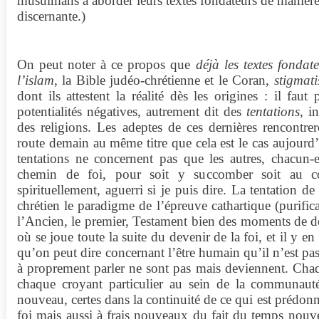
musulmans à aborder leurs textes fondateurs de manière 
discernante.)
On peut noter à ce propos que
déjà les textes fondat
l’islam
, la Bible judéo-chrétienne et le Coran,
stigmati
dont ils attestent la réalité dès les origines : il fau
potentialités négatives, autrement dit des
tentations
, i
des religions. Les adeptes de ces dernières rencontrer
route demain au même titre que cela est le cas aujourd’h
tentations ne concernent pas que les autres, chacun-e
chemin de foi, pour soit y succomber soit au con
spirituellement, aguerri si je puis dire. La tentation de
chrétien le paradigme de l’épreuve cathartique (purificat
l’Ancien, le premier, Testament bien des moments de d
où se joue toute la suite du devenir de la foi, et il y 
qu’on peut dire concernant l’être humain qu’il n’est pas
à proprement parler ne sont pas mais deviennent. Chaq
chaque croyant particulier au sein de la communauté
nouveau, certes dans la continuité de ce qui est prédonn
foi mais aussi à frais nouveaux du fait du temps nouvea