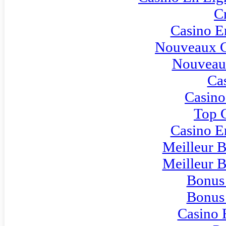
C
Casino E
Nouveaux C
Nouveau
Ca
Casino
Top 
Casino E
Meilleur 
Meilleur 
Bonus
Bonus
Casino 