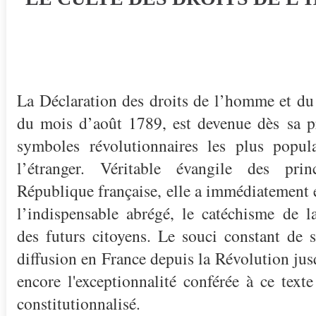
La Déclaration des droits de l’homme et du 
du mois d’août 1789, est devenue dès
sa p
symboles révolutionnaires les plus popul
l’étranger. Véritable évangile des pri
République française, elle a immédiatement
l’indispensable abrégé, le catéchisme de l
des futurs citoyens. Le souci constant de s
diffusion en France depuis la Révolution ju
encore l'exceptionnalité conférée à ce texte
constitutionnalisé.