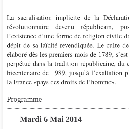
La sacralisation implicite de la Déclarat
révolutionnaire devenu républicain, 
l’existence d’une forme de religion civile 
dépit de sa laïcité revendiquée. Le culte d
élaboré dès les premiers mois de 1789, s’es
perpétué dans la tradition républicaine, du
bicentenaire de 1989, jusqu’à l’exaltation 
la France «pays des droits de l’homme».
Programme
Mardi 6 Mai 2014