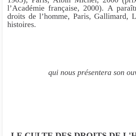
l’Académie française, 2000). A paraît
droits de l’homme, Paris, Gallimard, 
histoires
.
qui nous présentera son ou
LE CULTE DES DROITS DE L