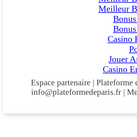
Meilleur 
Bonus
Bonus
Casino 
Po
Jouer A
Casino E
Espace partenaire | Plateforme 
info@plateformedeparis.fr
|
Me