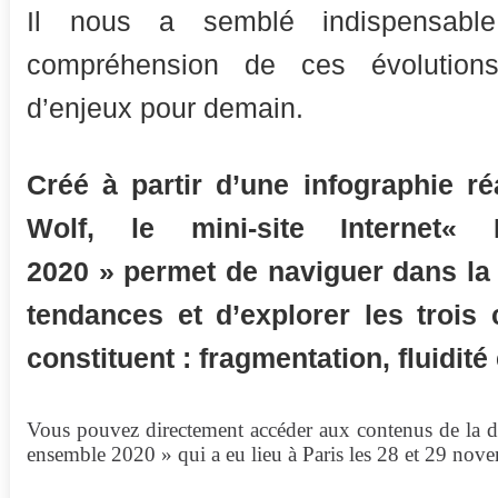
Il nous a semblé indispensable 
compréhension de ces évolutions 
d’enjeux pour demain.
Créé à partir d’une infographie ré
Wolf, le mini-site Internet
« F
2020 »
permet de naviguer dans la 
tendances et d’explorer les trois 
constituent : fragmentation, fluidité
Vous pouvez directement accéder aux contenus de la d
ensemble 2020 » qui a eu lieu à Paris les 28 et 29 nov