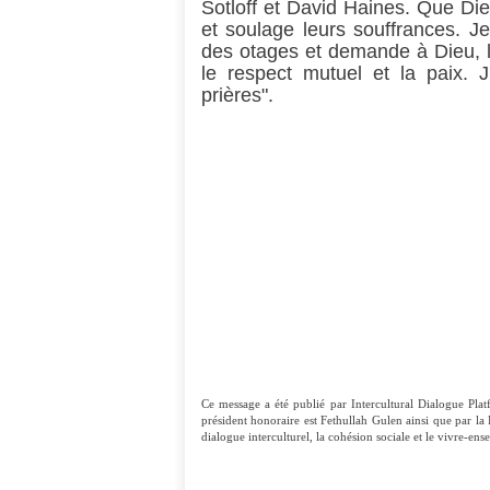
Sotloff et David Haines. Que Di
et soulage leurs souffrances. J
des otages et demande à Dieu, l
le respect mutuel et la paix. 
prières".
M.Fethu
Intellectuel e
Ce message a été publié par Intercultural Dialogue Pla
président honoraire est Fethullah Gulen ainsi que par la 
dialogue interculturel, la cohésion sociale et le vivre-ens