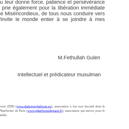
eu leur donne force, patience et persévérance
e prie également pour la libération immédiate
e Miséricordieux, de tous nous conduire vers
J'invite le monde entier à se joindre à mes
llah Gulen
t prédicateur musulman
tform (IDP) (
www.dialogueplatform.eu
), association à but non lucratif dont le
Plateforme de Paris (
www.plateformedeparis.fr
), association qui œuvre pour le
emble.