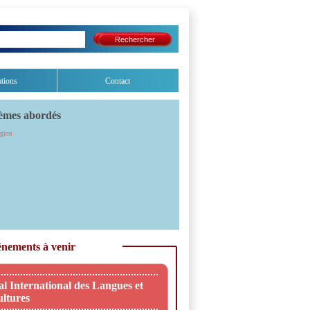
ations
Contact
èmes abordés
igion
nements à venir
al International des Langues et
ltures