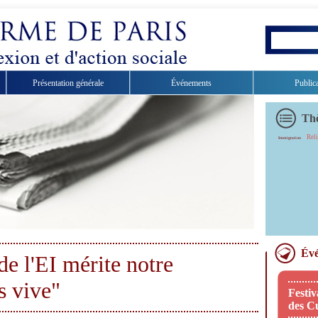
Présentation générale
Événements
Public
Th
Rel
Immigration
Évé
de l'EI mérite notre
s vive"
Festiv
des Cu