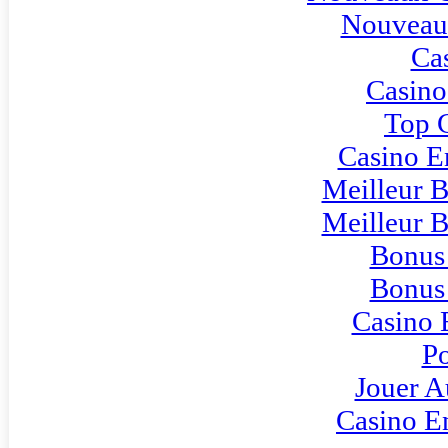
Nouveau
Ca
Casino
Top 
Casino E
Meilleur 
Meilleur 
Bonus
Bonus
Casino 
Po
Jouer A
Casino E