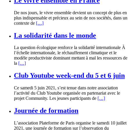
Le vivre ensemble en France
De nos jours, le vivre ensemble devient un concept de plus en
plus indispensable et précieux au sein de nos sociétés, dans un
contexte de
[…]
La solidarité dans le monde
La question écologique renforce la solidarité internationale À
l’échelle internationale, le réchauffement climatique et le
modèle productiviste dominant mettant à mal les ressources de
la
[…]
Club Youtube week-end du 5 et 6 juin
Ce samedi 5 juin 2021, s’est tenue dans notre association
l’activité du Club Youtube organisée en partenariat avec le
projet Community. Les jeunes participants de
[…]
Journée de formation
L’association Plateforme de Paris organise le samedi 10 juillet
2021, une journée de formation sur l’observation du