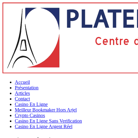
Accueil
Présentation
Articles
Contact
Casino En Ligne
Meilleur Bookmaker Hors Arjel
Crypto Casinos
Casino En Ligne Sans Verification
Casino En Ligne Argent Réel