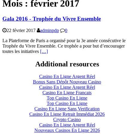
Mois :
février 2017
Gala 2016 - Trophée du Vivre Ensemble
22 février 2017
adminpdp
0
La Plateforme de Paris a organisé pour la 3e année consécutive le
Trophée du Vivre Ensemble. Ce trophée a pour but d’encourager
toutes les initiatives
[…]
Additional resources
Casino En Ligne Argent Réel
Bonus Sans Dépôt Nouveau Casino
Casino En Ligne Argent Réel
Casino En Ligne Francais
Top Casino En Ligne
Top Casino En Ligne
Casino En Ligne Sans Verification
Casino En Ligne Retrait Immédiat 2026
Crypto Casino
Casino En Ligne Argent Réel
Nouveaux Casinos En Ligne 2026