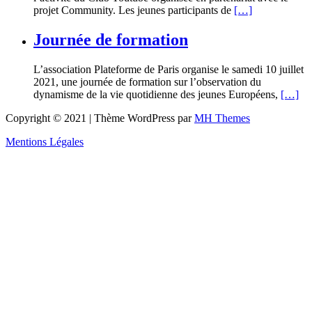
projet Community. Les jeunes participants de
[…]
Journée de formation
L’association Plateforme de Paris organise le samedi 10 juillet
2021, une journée de formation sur l’observation du
dynamisme de la vie quotidienne des jeunes Européens,
[…]
Copyright © 2021 | Thème WordPress par
MH Themes
Mentions Légales